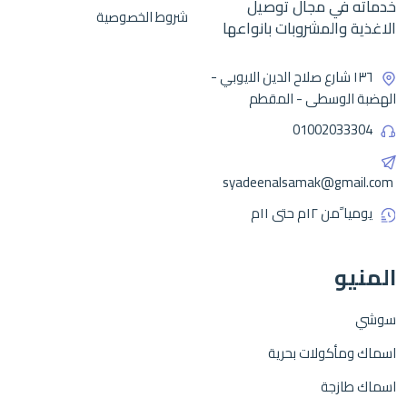
خدماته في مجال توصيل
شروط الخصوصية
الاغذية والمشروبات بانواعها
١٣٦ شارع صلاح الدين الايوبي -
الهضبة الوسطى - المقطم
01002033304
syadeenalsamak@gmail.com
يوميا ًمن ١٢م حتى ١١م
المنيو
سوشي
اسماك ومأكولات بحرية
اسماك طازجة