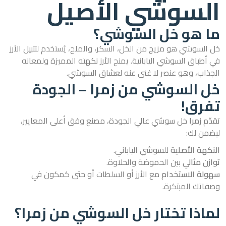
السوشي الأصيل
ما هو خل السوشي؟
خل السوشي هو مزيج من الخل، السكر، والملح، يُستخدم لتتبيل الأرز
في أطباق السوشي اليابانية. يمنح الأرز نكهته المميزة ولمعانه
الجذاب، وهو عنصر لا غنى عنه لعشاق السوشي.
خل السوشي من زمرا – الجودة
تفرق!
تقدّم
زمرا
خل سوشي عالي الجودة، مصنع وفق أعلى المعايير،
ليضمن لك:
النكهة الأصلية
للسوشي الياباني.
توازن مثالي
بين الحموضة والحلاوة.
سهولة الاستخدام
مع الأرز أو السلطات أو حتى كمكون في
وصفاتك المبتكرة.
لماذا تختار خل السوشي من زمرا؟