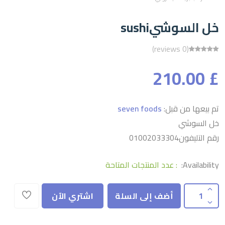
خل السوشيsushi
(0 reviews)
£ 210.00
تم بيعها من قبل:
seven foods
خل السوشي
رقم التليفون01002033304
Availability:
: عدد المنتجات المتاحة
أضف إلى السلة
اشتري الآن