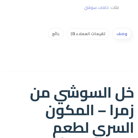
فئات:
خامات سوشي
وصف
تقيمات العملاء (0)
بائع
خل السوشي من
زمرا – المكون
السري لطعم