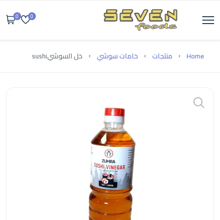
0
0
Home
منتجات
خامات سوشي
خل السوشيsushi